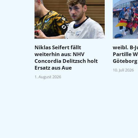
Niklas Seifert fällt
weibl. B-
weiterhin aus: NHV
Partille 
Concordia Delitzsch holt
Göteborg
Ersatz aus Aue
10. Juli 2026
1. August 2026