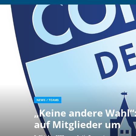
NEWS
/
TEAMS
„Keine andere Wahl“:
auf Mitglieder um